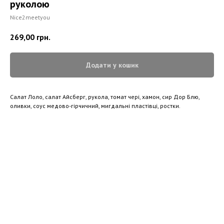
руколою
Nice2meetyou
269,00
грн.
Додати у кошик
Салат Лоло, салат Айсберг, рукола, томат чері, хамон, сир Дор Блю,
оливки, соус медово-гірчичний, мигдальні пластівці, ростки.