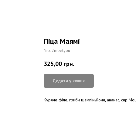
Піца Маямі
Nice2meetyou
325,00
грн.
Додати у кошик
Куряче філе, гриби шампіньйони, ананас, сир М