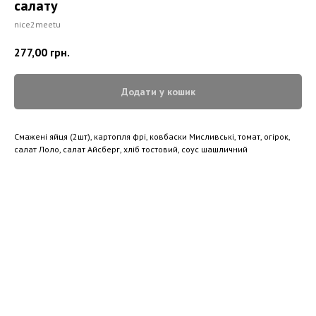
салату
nice2meetu
277,00
грн.
Додати у кошик
Смажені яйця (2шт), картопля фрі, ковбаски Мисливські, томат, огірок,
салат Лоло, салат Айсберг, хліб тостовий, соус шашличний