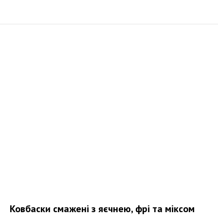
Ковбаски смажені з яєчнею, фрі та міксом