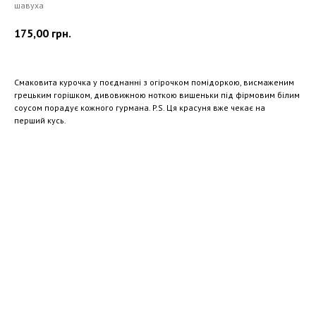
шавуха
175,00
грн.
Смаковита курочка у поєднанні з огірочком помідоркою, висмаженим
грецьким горішком, дивовижною ноткою вишеньки під фірмовим білим
соусом порадує кожного гурмана. P.S. Ця красуня вже чекає на
перший кусь.