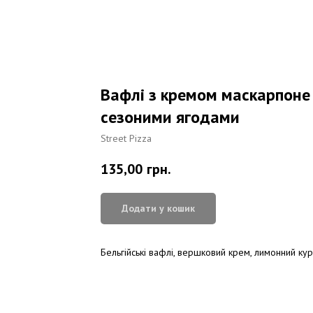
Вафлі з кремом маскарпоне
сезоними ягодами
Street Pizza
135,00
грн.
Додати у кошик
Бельгійські вафлі, вершковий крем, лимонний курд