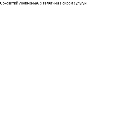
Соковитий люля-кебаб з телятини з сиром сулугуні.