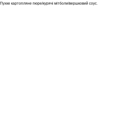
Пухке картопляне пюре/курячі мітболи/вершковий соус.