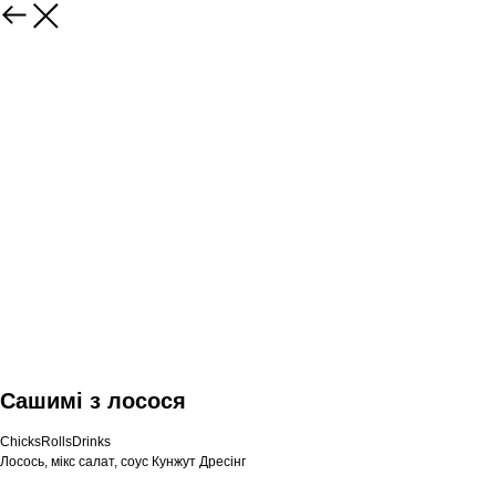
Сашимі з лосося
ChicksRollsDrinks
Лосось, мікс салат, соус Кунжут Дресінг