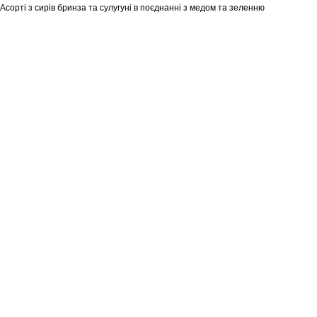
Асорті з сирів бринза та сулугуні в поєднанні з медом та зеленню