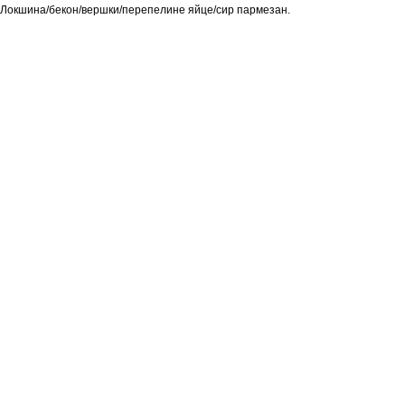
Локшина/бекон/вершки/перепелине яйце/сир пармезан.