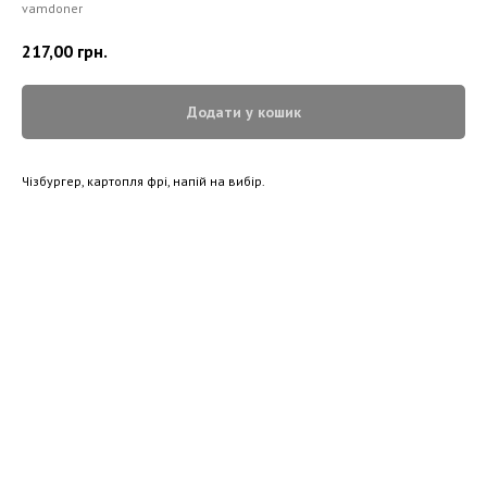
vamdoner
217,00
грн.
Додати у кошик
Чізбургер, картопля фрі, напій на вибір.