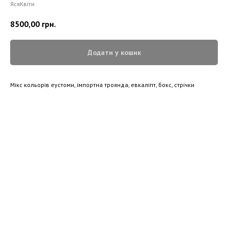
ЯсяКвіти
8500,00
грн.
Додати у кошик
Мікс кольорів еустоми, імпортна троянда, евкаліпт, бокс, стрічки