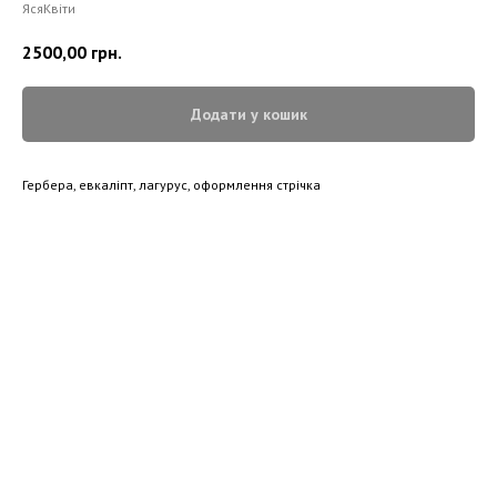
ЯсяКвіти
2500,00
грн.
Додати у кошик
Гербера, евкаліпт, лагурус, оформлення стрічка