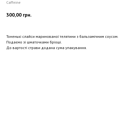
Caffeine
300,00
грн.
Тоненькі слайси маринованої телятини з бальзамічним соусом.
Подаємо зі шматочками бріоші.
До вартості страви додана сума упакування.