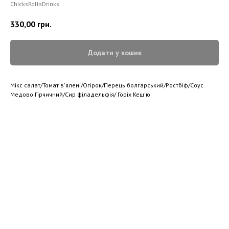
ChicksRollsDrinks
330,00
грн.
Додати у кошик
Мікс салат/Томат в'ялені/Огірок/Перець болгарський/Ростбіф/Соус
Медово Гірчичний/Сир філадельфія/ Горіх Кеш'ю