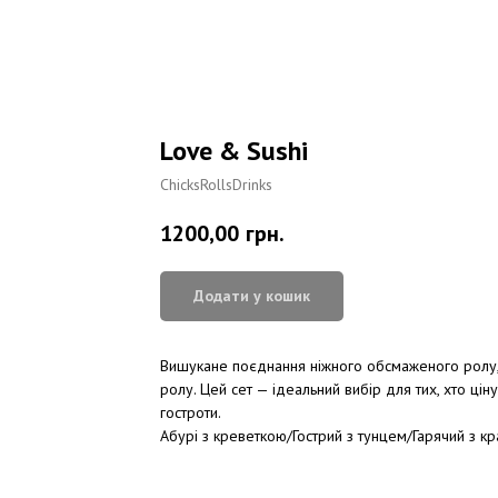
Love & Sushi
ChicksRollsDrinks
1200,00
грн.
Додати у кошик
Вишукане поєднання ніжного обсмаженого ролу, 
ролу. Цей сет — ідеальний вибір для тих, хто цінує
гостроти.
Абурі з креветкою/Гострий з тунцем/Гарячий з к