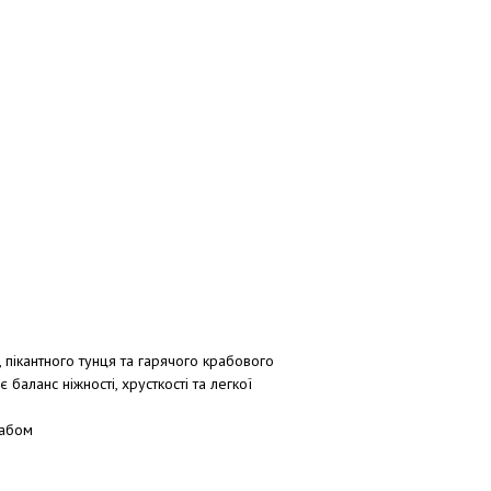
пікантного тунця та гарячого крабового
 баланс ніжності, хрусткості та легкої
рабом