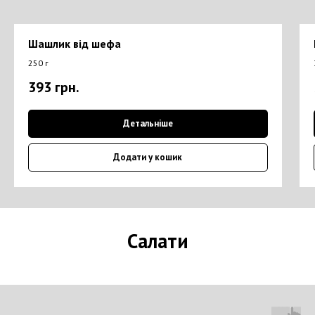
Шашлик від шефа
250 г
393
грн.
Детальніше
Додати у кошик
Салати