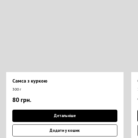
Самса з куркою
300 г
80
грн.
Детальніше
Додати у кошик